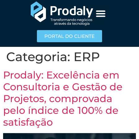
PORTAL DO CLIENTE
Categoria:
ERP
Prodaly: Excelência em
Consultoria e Gestão de
Projetos, comprovada
pelo índice de 100% de
satisfação