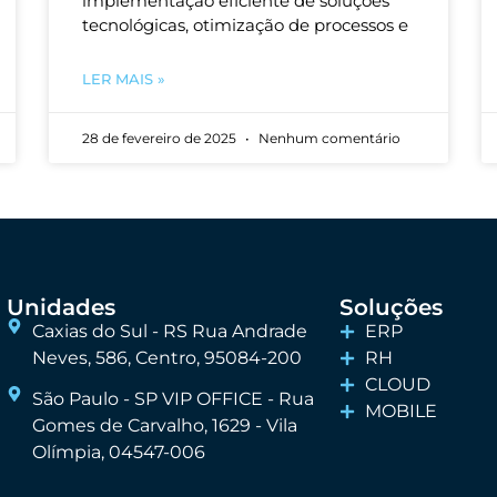
implementação eficiente de soluções
tecnológicas, otimização de processos e
LER MAIS »
28 de fevereiro de 2025
Nenhum comentário
Unidades
Soluções
Caxias do Sul - RS Rua Andrade
ERP
Neves, 586, Centro, 95084-200
RH
CLOUD
São Paulo - SP VIP OFFICE - Rua
MOBILE
Gomes de Carvalho, 1629 - Vila
Olímpia, 04547-006