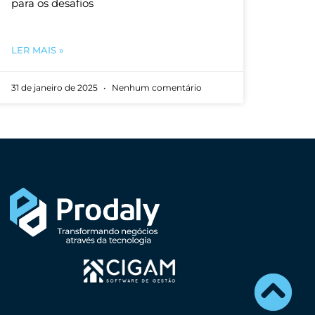
para os desafios
LER MAIS »
31 de janeiro de 2025
Nenhum comentário