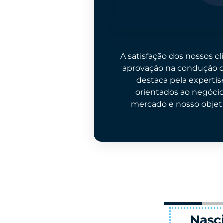
A satisfação dos nossos 
aprovação na condução do
destaca pela expertis
orientados ao negócio
mercado e nosso objeti
Nascimento da
Sistem