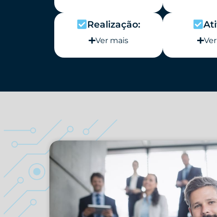
Realização:
At
Ver mais
Ver