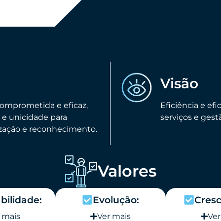
Visão
comprometida e eficaz,
Eficiência e ef
 e unicidade para
serviços e gest
ização e reconhecimento.
Valores
bilidade:
Evolução:
Cres
 mais
Ver mais
Ver