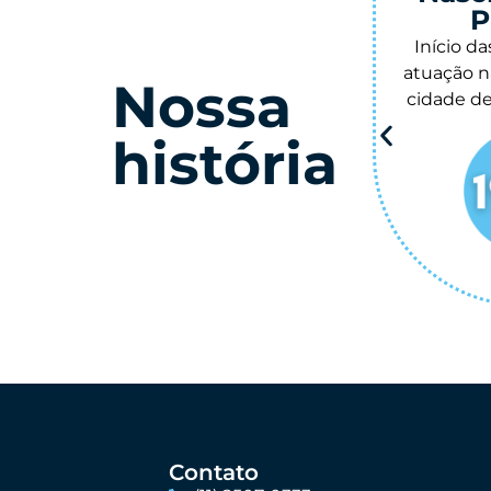
Prodaly
Início das atividades com
Desenvolv
atuação na área contábil, na
de Gestão 
Nossa
cidade de Farroupilha – RS.
foco
história
Contato