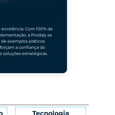
e excelência. Com 100% de
plementação, a Prodaly se
o de exemplos práticos
eforçam a confiança do
 soluções estratégicas.
Parceria CIGAM
Des